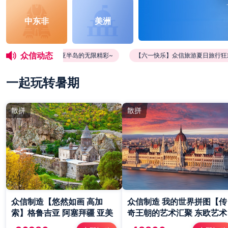
中东非
美洲
众信动态
样的，解锁伊比利亚半岛的无限精彩~
【六一快乐】众信旅游夏日旅行狂欢季
一起玩转暑期
散拼
散拼
众信制造【悠然如画 高加
众信制造 我的世界拼图【传
索】格鲁吉亚 阿塞拜疆 亚美
奇王朝的艺术汇聚 东欧艺术
尼亚18/19日
鉴赏】匈牙利 斯洛伐克 捷