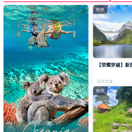
散拼
【荣耀穿越】新
北京出发
散拼