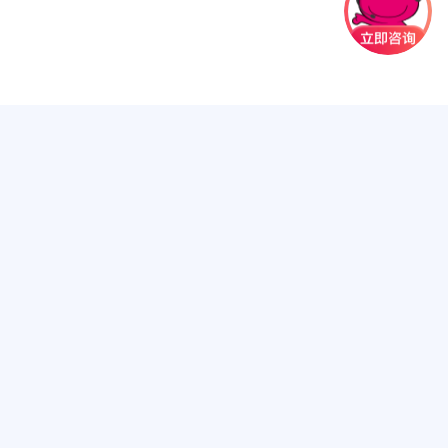
·西班牙夺冠！一起玩点不一样的，解锁伊比利亚半岛的无限精彩~
·【六一快乐】众信旅游夏日旅行狂欢季启幕，喊你一起玩转全球！
集团简介
集团品牌
集团荣誉
营业网点
加盟热线
·文旅融合再升级！众信旅游集团众信优游与中视实业集团达成深度合
联系我们
·本周末北京国际文旅消费博览会盛大启幕 众信旅游放重磅惠民福利
·实力蝉联！众信旅游集团连续三年荣膺文旅集团MBI百强品牌
·2026年众信旅游暑期出游趋势报告 世界杯观赛游引爆北美
·《潮水·众信旅游篇》重磅发布 深度剖析中国出境游市场发展历程
·西班牙夺冠！一起玩点不一样的，解锁伊比利亚半岛的无限精彩~
·【六一快乐】众信旅游夏日旅行狂欢季启幕，喊你一起玩转全球！
·文旅融合再升级！众信旅游集团众信优游与中视实业集团达成深度合
·本周末北京国际文旅消费博览会盛大启幕 众信旅游放重磅惠民福利