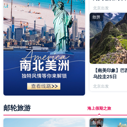
北京出发
散拼
【南美印象】巴西
乌拉圭25日
北京出发
邮轮旅游
海上假期之旅
散拼