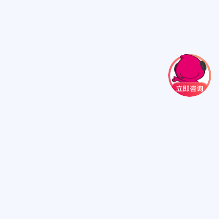
·西班牙夺冠！一起玩点不一样的，解锁伊比利亚半岛的无限精彩~
集团简介
集团品牌
集团荣誉
营业网点
加盟热线
·【六一快乐】众信旅游夏日旅行狂欢季启幕，喊你一起玩转全球！
联系我们
·文旅融合再升级！众信旅游集团众信优游与中视实业集团达成深度合
·本周末北京国际文旅消费博览会盛大启幕 众信旅游放重磅惠民福利
·实力蝉联！众信旅游集团连续三年荣膺文旅集团MBI百强品牌
·2026年众信旅游暑期出游趋势报告 世界杯观赛游引爆北美