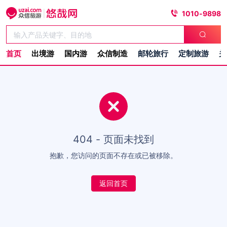
1010-9898
首页
出境游
国内游
众信制造
邮轮旅行
定制旅游
关
404 - 页面未找到
抱歉，您访问的页面不存在或已被移除。
返回首页