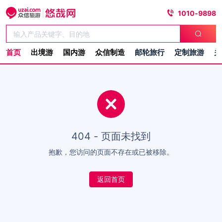
1010-9898
首页
出境游
国内游
众信制造
邮轮旅行
定制旅游
关
404 - 页面未找到
抱歉，您访问的页面不存在或已被移除。
返回首页