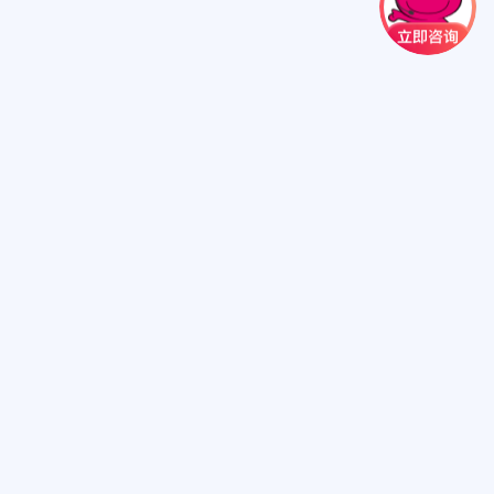
扫一扫关注我们
扫一扫进小程序
心来电显示号码为:10109898