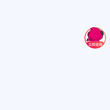
集团简介
集团品牌
集团荣誉
营业网点
加盟热线
联系我们
·西班牙夺冠！一起玩点不一样的，解锁伊比利亚半岛的无限精彩~
·众信优游深圳公司盛大启幕 华南双引擎驱动湾区旅游新发展
·文旅融合再升级！众信旅游集团众信优游与中视实业集团达成深度合