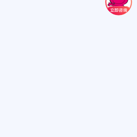
扫一扫关注我们
扫一扫进小程序
心来电显示号码为:10109898