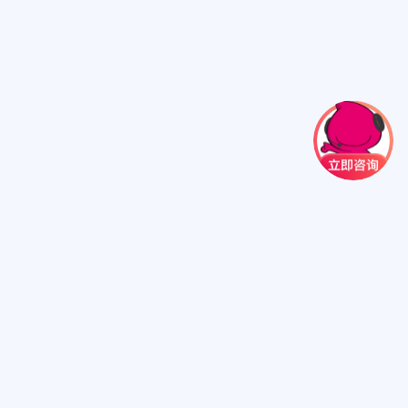
集团简介
集团品牌
集团荣誉
营业网点
加盟热线
联系我们
·西班牙夺冠！一起玩点不一样的，解锁伊比利亚半岛的无限精彩~
·【六一快乐】众信旅游夏日旅行狂欢季启幕，喊你一起玩转全球！
·文旅融合再升级！众信旅游集团众信优游与中视实业集团达成深度合
·本周末北京国际文旅消费博览会盛大启幕 众信旅游放重磅惠民福利