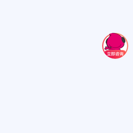
·西班牙夺冠！一起玩点不一样的，解锁伊比利亚半岛的无限精彩~
·【六一快乐】众信旅游夏日旅行狂欢季启幕，喊你一起玩转全球！
·文旅融合再升级！众信旅游集团众信优游与中视实业集团达成深度合
集团简介
集团品牌
集团荣誉
营业网点
加盟热线
联系我们
·本周末北京国际文旅消费博览会盛大启幕 众信旅游放重磅惠民福利
·实力蝉联！众信旅游集团连续三年荣膺文旅集团MBI百强品牌
·2026年众信旅游暑期出游趋势报告 世界杯观赛游引爆北美
·《潮水·众信旅游篇》重磅发布 深度剖析中国出境游市场发展历程