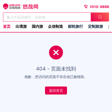
1010-9898
首页
出境游
国内游
众信制造
邮轮旅行
定制旅游
关
404 - 页面未找到
抱歉，您访问的页面不存在或已被移除。
返回首页