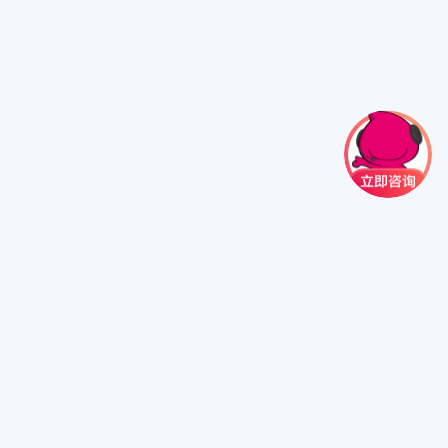
集团简介
集团品牌
集团荣誉
营业网点
加盟热线
联系我们
·西班牙夺冠！一起玩点不一样的，解锁伊比利亚半岛的无限精彩~
·【六一快乐】众信旅游夏日旅行狂欢季启幕，喊你一起玩转全球！
·文旅融合再升级！众信旅游集团众信优游与中视实业集团达成深度合
·本周末北京国际文旅消费博览会盛大启幕 众信旅游放重磅惠民福利