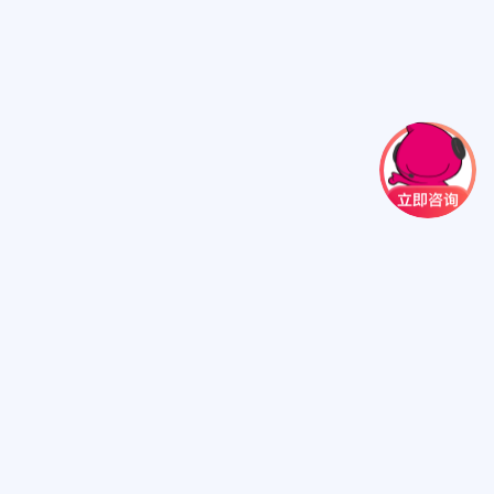
集团简介
集团品牌
集团荣誉
营业网点
加盟热线
联系我们
·西班牙夺冠！一起玩点不一样的，解锁伊比利亚半岛的无限精彩~
·【六一快乐】众信旅游夏日旅行狂欢季启幕，喊你一起玩转全球！
·文旅融合再升级！众信旅游集团众信优游与中视实业集团达成深度合