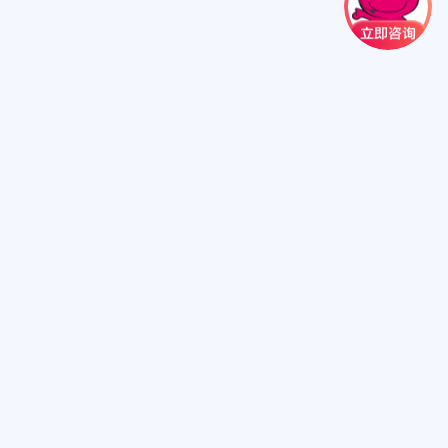
扫一扫关注我们
扫一扫进小程序
心来电显示号码为:10109898