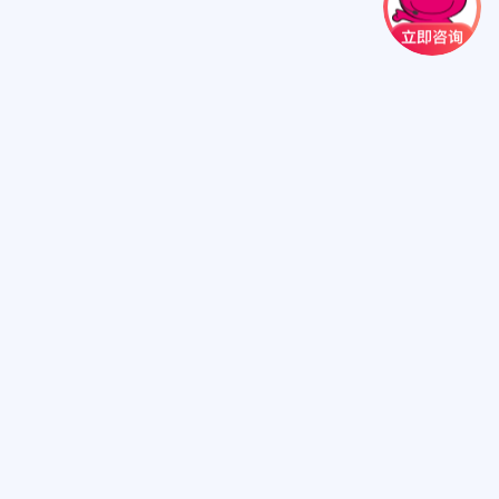
扫一扫关注我们
扫一扫进小程序
心来电显示号码为:10109898